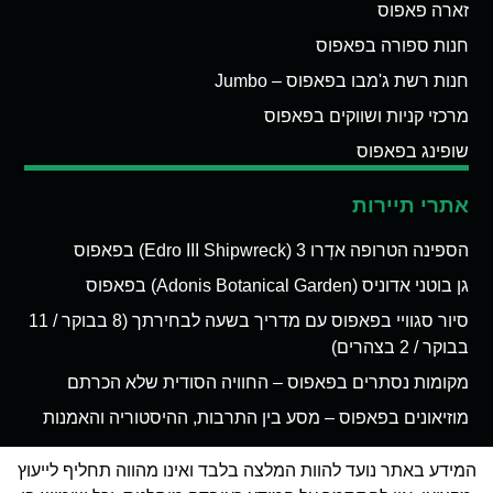
זארה פאפוס
חנות ספורה בפאפוס
חנות רשת ג'מבו בפאפוס – Jumbo
מרכזי קניות ושווקים בפאפוס
שופינג בפאפוס
אתרי תיירות
הספינה הטרופה אדְרו 3 (Edro III Shipwreck) בפאפוס
גן בוטני אדוניס (Adonis Botanical Garden) בפאפוס
סיור סגוויי בפאפוס עם מדריך בשעה לבחירתך (8 בבוקר / 11
בבוקר / 2 בצהרים)
מקומות נסתרים בפאפוס – החוויה הסודית שלא הכרתם
מוזיאונים בפאפוס – מסע בין התרבות, ההיסטוריה והאמנות
המידע באתר נועד להוות המלצה בלבד ואינו מהווה תחליף לייעוץ