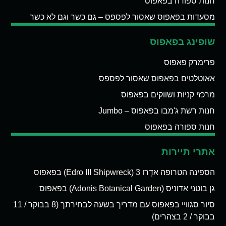
חנות ספורה בפאפוס
מסעדות בפאפוס שאסור לפספס – גם כשר וגם לא כשר
שופינג בפאפוס
פרימרק פאפוס
אאוטלטים בפאפוס שאסור לפספס
מרכזי קניות ושווקים בפאפוס
חנות רשת ג'מבו בפאפוס – Jumbo
חנות ספורה בפאפוס
אתרי תיירות
הספינה הטרופה אדְרו 3 (Edro III Shipwreck) בפאפוס
גן בוטני אדוניס (Adonis Botanical Garden) בפאפוס
סיור סגוויי בפאפוס עם מדריך בשעה לבחירתך (8 בבוקר / 11
בבוקר / 2 בצהרים)