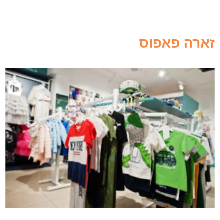
זארה פאפוס