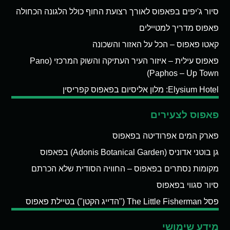
סיור ג'יפים בפאפוס לאורך רצועת החוף כולל הלגונה הכחולה
פאפוס מדריך למטיילים
קאטו פאפוס – הכל על האזור והשכונה
פאפוס עילית – איזור העיר העתיקה והשוק המרכזי (Pano
Paphos – Up Town)
Elysium Hotel: מלון אליסיום בפאפוס קפריסין
פאפוס לצעירים
פארק המים אפרודיטה בפאפוס
גן בוטני אדוניס (Adonis Botanical Garden) בפאפוס
מקומות נסתרים בפאפוס – החוויה הסודית שלא הכרתם
סיור סגווי בפאפוס
פסל The Little Fisherman ("הדייג הקטן") בטיילת פאפוס
מידע שימושי