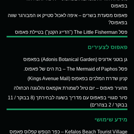
בפאפוס
פאפוס מסעדת בשרים – איפה לאכול סטייק או המבורגר שווה
בפאפוס?
פסל The Little Fisherman ("הדייג הקטן") בטיילת פאפוס
פאפוס לצעירים
גן בוטני אדוניס (Adonis Botanical Garden) בפאפוס
פסל The Mermaid of Paphos – בת הים של פאפוס.
קניון שדרת המלכים בפאפוס (Kings Avenue Mall)
מהעיר פאפוס – יום טיול לשמורת אקמאס והלגונה הכחולה
סיור סגוויי בפאפוס עם מדריך בשעה לבחירתך (8 בבוקר / 11
בבוקר / 2 בצהרים)
מידע שימושי
Kefalos Beach Tourist Village – כפר הנופש קפלוס פאפוס