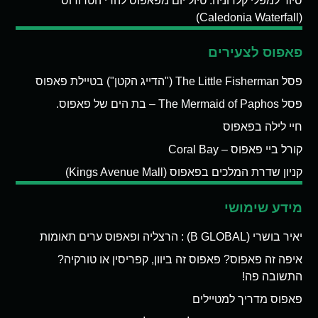
סיור למפלי קלדוניה: טיול יום מפאפוס להרי הטרודוס
(Caledonia Waterfall)
פאפוס לצעירים
פסל The Little Fisherman ("הדייג הקטן") בטיילת פאפוס
פסל The Mermaid of Paphos – בת הים של פאפוס.
חיי לילה בפאפוס
קורל ביי פאפוס – Coral Bay
קניון שדרת המלכים בפאפוס (Kings Avenue Mall)
מידע שימושי
יאיר בושרי (B GLOBAL) : הרצליה ופאפוס ערים תאומות
איפה זה פאפוס? פאפוס זה ביוון, קפריסין או טורקיה?
התשובה פה!
פאפוס מדריך למטיילים