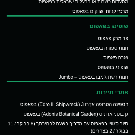
מסעדות כשרות או בבעלות ישראלית בפאפוס
מרכזי קניות ושווקים בפאפוס
שופינג בפאפוס
פרימרק פאפוס
חנות ספורה בפאפוס
זארה פאפוס
שופינג בפאפוס
חנות רשת ג'מבו בפאפוס – Jumbo
אתרי תיירות
הספינה הטרופה אדְרו 3 (Edro III Shipwreck) בפאפוס
גן בוטני אדוניס (Adonis Botanical Garden) בפאפוס
סיור סגוויי בפאפוס עם מדריך בשעה לבחירתך (8 בבוקר / 11
בבוקר / 2 בצהרים)