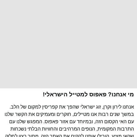
מי אנחנו? פאפוס למטייל הישראלי!
אנחנו לירון וקרן, זוג ישראלי שהפך את קפריסין למקום של הלב.
במשך שנים רבות אנו מטיילים, חוקרים ומעמיקים את הקשר שלנו
עם האי הקסום הזה, ובמיוחד עם אזור פאפוס. המפגש שלנו עם
התרבות המקומית, הנופים המרהיבים והחוויות הבלתי נשכחות
שהאי מציע, הובילו אותנו להקים את האתר הזה, מתוך רצון לחלוק