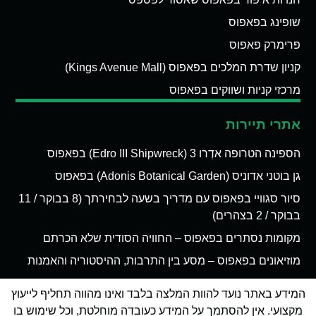
שופינג בפאפוס
פרימרק פאפוס
קניון שדרת המלכים בפאפוס (Kings Avenue Mall)
מרכזי קניות ושווקים בפאפוס
אתרי תיירות
הספינה הטרופה אדְרו 3 (Edro III Shipwreck) בפאפוס
גן בוטני אדוניס (Adonis Botanical Garden) בפאפוס
סיור סגוויי בפאפוס עם מדריך בשעה לבחירתך (8 בבוקר / 11
בבוקר / 2 בצהרים)
מקומות נסתרים בפאפוס – החוויה הסודית שלא הכרתם
מוזיאונים בפאפוס – מסע בין התרבות, ההיסטוריה והאמנות
המידע באתר נועד להוות המלצה בלבד ואינו מהווה תחליף לייעוץ
מקצועי. אין להסתמך על המידע כעובדה מוחלטת, וכל שימוש בו