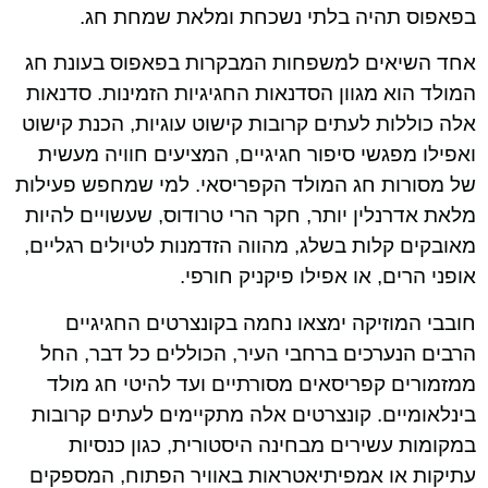
בפאפוס תהיה בלתי נשכחת ומלאת שמחת חג.
אחד השיאים למשפחות המבקרות בפאפוס בעונת חג
המולד הוא מגוון הסדנאות החגיגיות הזמינות. סדנאות
אלה כוללות לעתים קרובות קישוט עוגיות, הכנת קישוט
ואפילו מפגשי סיפור חגיגיים, המציעים חוויה מעשית
של מסורות חג המולד הקפריסאי. למי שמחפש פעילות
מלאת אדרנלין יותר, חקר הרי טרודוס, שעשויים להיות
מאובקים קלות בשלג, מהווה הזדמנות לטיולים רגליים,
אופני הרים, או אפילו פיקניק חורפי.
חובבי המוזיקה ימצאו נחמה בקונצרטים החגיגיים
הרבים הנערכים ברחבי העיר, הכוללים כל דבר, החל
ממזמורים קפריסאים מסורתיים ועד להיטי חג מולד
בינלאומיים. קונצרטים אלה מתקיימים לעתים קרובות
במקומות עשירים מבחינה היסטורית, כגון כנסיות
עתיקות או אמפיתיאטראות באוויר הפתוח, המספקים