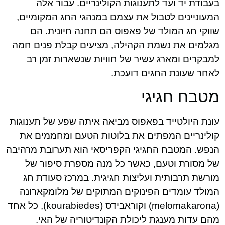
בעבודת יד ועד לתענוגות הקולינריים. עבור אלה
המעוניינים לטבול את עצמם במנהגי החג המקומיים,
שווקי חג המולד של פאפוס הם תחנה חיונית. הם
מגלמים את נשמת הקהילה, מציעים קבלת פנים חמה
למבקרים ומארג עשיר של חוויות שנשארות זמן רב
לאחר שעונת החגים דועכת.
מטבח חגיגי
עונת היולטייד בפאפוס מביאה איתה שפע של תענוגות
קולינריים המפתים את בלוטות הטעם ומחממים את
הנפש. המטבח החגיגי הקפריסאי הוא תערובת מרהיבה
של מסורת וטעם, כאשר כל מנה מספרת סיפור של
מורשת תרבותית ועליצות חגיגית. במרכז סעודת חג
המולד עומדים הפינוקים המתוקים של מלומקארונה
(melomakarona) וקוראבידס (kourabiedes), כל אחד
מהם עדות מענגת ליכולת הקונדיטוריה של האי.