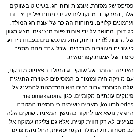
פסיפס של מסורת, אומנות ורוח חג. בשיטוט בשווקים
אלה, המבקרים מתקבלים על ידי ניחוח של יין 🍷 חם
וערמונים קלויים, ניחוחות ההיכר של עונת חג המולד.
כל דוכן, המואר על ידי אורות פיות מנצנצים, מציג מגוון
של מתנות 🎁 ייחודיות, החל מתכשיטים בעבודת יד ועד
קישוטים מעוצבים מורכבים, שכל אחד מהם מספר
סיפור של אמנות קפריסאית.
האווירה ההומה של שווקי חג המולד בפאפוס מדבקת,
עם מוזיקה חיה ומזמורים המוסיפים לאווירה החגיגית.
גולת הכותרת עבור רבים היא ההזדמנות להתענג על
פינוקים עונתיים מקומיים, כגון melomakarona ו
kourabiedes, מאפים טעימים כי תמצית המטבח
החגיגי, נושא אנו לחקור בהמשך המאמר. שווקים אלה
מציעים לא רק חווית קנייה, אלא גם צלילה עמוקה אל
לב מסורות חג המולד הקפריסאיות, החל מהמוצרים