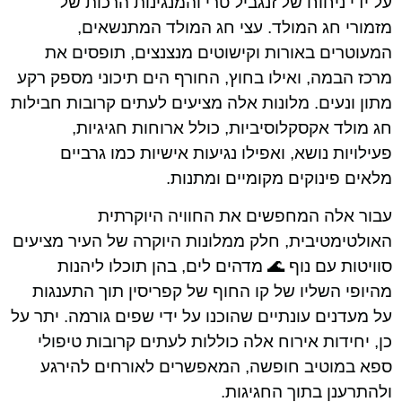
על ידי ניחוח של זנגביל טרי והמנגינות הרכות של
מזמורי חג המולד. עצי חג המולד המתנשאים,
המעוטרים באורות וקישוטים מנצנצים, תופסים את
מרכז הבמה, ואילו בחוץ, החורף הים תיכוני מספק רקע
מתון ונעים. מלונות אלה מציעים לעתים קרובות חבילות
חג מולד אקסקלוסיביות, כולל ארוחות חגיגיות,
פעילויות נושא, ואפילו נגיעות אישיות כמו גרביים
מלאים פינוקים מקומיים ומתנות.
עבור אלה המחפשים את החוויה היוקרתית
האולטימטיבית, חלק ממלונות היוקרה של העיר מציעים
סוויטות עם נוף 🌊 מדהים לים, בהן תוכלו ליהנות
מהיופי השליו של קו החוף של קפריסין תוך התענגות
על מעדנים עונתיים שהוכנו על ידי שפים גורמה. יתר על
כן, יחידות אירוח אלה כוללות לעתים קרובות טיפולי
ספא במוטיב חופשה, המאפשרים לאורחים להירגע
ולהתרענן בתוך החגיגות.