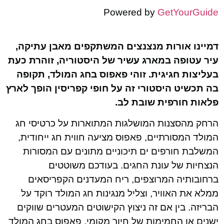
Powered by
GetYourGuide
דמיינו אורות מנצנצים המשתקפים מאבן עתיקה,
עיר עטופה במארג עשיר של היסטוריה, זוהרת כעת
בעליצות חגיגית. זוהי פאפוס בחג המולד, תקופה
בה תכשיט היסטורי זה על חופי קפריסין הופך לארץ
פלאות חורפית שובת לב.
הרחק מהסצנות המושלגות המתוארות על כרטיסי חג
המולד המסורתיים, פאפוס מציעה חווית חג ייחודית,
המשלבת חורפים ים תיכוניים מתונים עם המסורות
הנצחיות של עונת החגים. בעודכם משוטטים
ברחובותיה המרוצפים, ריח המעדנים הקפריסאים
ממלא את האוויר, וצליל מנגינות חג המולד רוקד על
הבריזה. בין אם זה ניצוץ הקישוטים המעטרים שווקים
ישנים או החמימות של חיוך מקומי, פאפוס בחג המולד