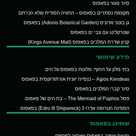
סיור סגווי בפאפוס
מקומות נסתרים בפאפוס – החוויה הסודית שלא הכרתם
גן בוטני אדוניס (Adonis Botanical Garden) בפאפוס
שנורקלינג עם צבי ים בפאפוס
קניון שדרת המלכים בפאפוס (Kings Avenue Mall)
מידע שימושי
בתי מלון על החוף: מלונות בפאפוס על הים
Agios Kendeas – כנסייה יוונית אורתודוקסית בפאפוס
סיור קברי המלכים בפאפוס
פסל The Mermaid of Paphos – בת הים של פאפוס.
הספינה הטרופה אדְרו 3 (Edro III Shipwreck) בפאפוס
שופינג בפאפוס
חנויות איפור בפאפוס שאסור לפספס