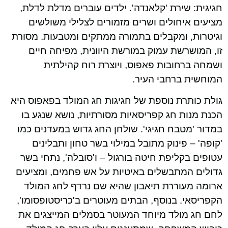
חגיגית: שירת 'קלאנדה'. ילדים עוברים מדלת לדלת,
מציעים איחולים ושרים מזמורים לצלילי משולשים
וגיטרות, ומקבלים בתמורה ממתקים ומטבעות. מסורת
זו, המושרשת עמוק במורשת היוונית, מפיחה חיים
ושמחה ברחובות פאפוס, ויוצרת רוח קהילתית
המוחשית ברחבי העיר.
גולת כותרת נוספת של חגיגות חג המולד בפאפוס היא
הכנת מנות חג קפריסאיות מסורתיות, נושא שנגע בו
במדור 'מטבח חגיגי'. שולחן החג גדוש במעדנים כמו
'קופה' – פינוק מתובל במילוי בשר טחון ותבלינים
עטופים בקליפת חיטה בורגול – ו'סובלה', נתחי בשר
גדולים המתבשלים באיטיות על אש פחמים, ומציעים
ארומה מעוררת תיאבון שהיא שם נרדף לחג המולד
הקפריסאי. בנוסף, הבתים מעוטרים ב'כריסטופסומו',
לחם חג מולד מיוחד המעוטר בסמלים המייצגים את