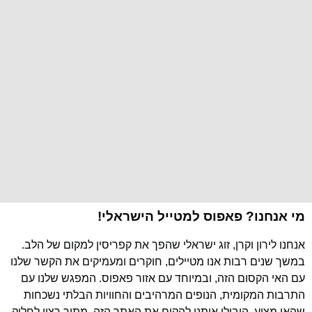
מי אנחנו? פאפוס למטייל הישראלי!
אנחנו לירון וקרן, זוג ישראלי שהפך את קפריסין למקום של הלב.
במשך שנים רבות אנו מטיילים, חוקרים ומעמיקים את הקשר שלנו
עם האי הקסום הזה, ובמיוחד עם אזור פאפוס. המפגש שלנו עם
התרבות המקומית, הנופים המרהיבים והחוויות הבלתי נשכחות
שהאי מציע, הובילו אותנו להקים את האתר הזה, מתוך רצון לחלוק