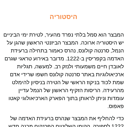
היסטוריה
המבצר הוא סמל בלתי נפרד מהעיר, לטירת ימי הביניים
יש היסטוריה ארוכה. המבצר הביזנטי הראשון שהגן על
הנמל, סרנטה קולונס, נהרס כאמור בתחילה ברעידת
האדמה בקפריסין ב-1222. מדובר באירוע טראגי שגרם
לאובדן חיים משמעותי ולנזק רב. למעשה, תגליות
ארכיאולוגיות באתר סרנטה קולונס חשפו שרידי אדם
שמת לכוד בניקוז הראשי של הטירה בניסיון להימלט
מהרעידה. הריסות הזקיף הראשון של הנמל עדיין
עומדות וניתן לראותן בתוך הפארק הארכיאולוגי קאטו
פאפוס.
כדי להחליף את המבצר שנהרס ברעידת האדמה של
1222 לספירה, הקימו השליטים הפרנקים מבנה חדש