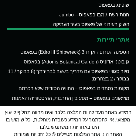
שופינג בפאפוס
חנות רשת ג'מבו בפאפוס – Jumbo
השוק העירוני של פאפוס בעיר העתיקה
אתרי תיירות
הספינה הטרופה אדְרו 3 (Edro III Shipwreck) בפאפוס
גן בוטני אדוניס (Adonis Botanical Garden) בפאפוס
סיור סגוויי בפאפוס עם מדריך בשעה לבחירתך (8 בבוקר / 11
בבוקר / 2 בצהרים)
מקומות נסתרים בפאפוס – החוויה הסודית שלא הכרתם
מוזיאונים בפאפוס – מסע בין התרבות, ההיסטוריה והאמנות
המידע באתר נועד להוות המלצה בלבד ואינו מהווה תחליף לייעוץ
מקצועי. אין להסתמך על המידע כעובדה מוחלטת, וכל שימוש בו
הינו באחריות המשתמש בלבד.
האתר הינו אתר המלצות מטיילים © כל הזכויות שמורות