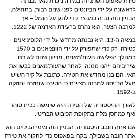
טירת פאפוס השתנתה במידה ניכרת מאז נבנתה
לראשונה על ידי הביזנטים לפני שנים רבות. בתחילה,
הבניין הזה נבנה כמבצר כדי להגן על הנמל – אך
למרבה הצער, הוא נהרס ברעידת האדמה של 1222.
במאה ה-13, היא נבנתה מחדש על ידי הלוסיניאנים
כטירה, רק כדי שתפורק על ידי הוונציאנים ב-1570
במהלך הפלישה העות'מאנית, מכיוון שהם לא רצו
שיריביהם ייהנו ממנה. לאחר שהעות'מאנים כבשו את
האי, הם בנו מחדש את הטירה. כתובת על קיר השיש
מעל הכניסה למבנה מציינת כי הטירה שוחזרה וחוזקה
ב-1592.
לאורך ההיסטוריה של הטירה היא שימשה כבית סוהר
ואף כמחסן מלח בתקופת הכיבוש הבריטי.
אם אתה חובב היסטוריה, הבניין הזה מימי הביניים הוא
אתר חובה בשבילך. בקרו בפאפוס כדי לחקור את טירת