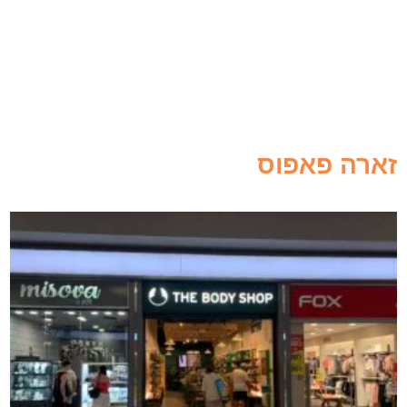
זארה פאפוס