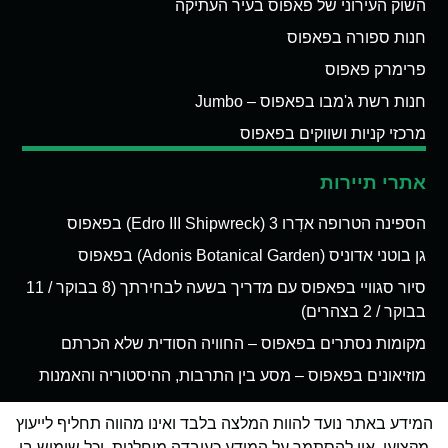
השוק העירוני של פאפוס בעיר העתיקה
חנות ספורה בפאפוס
פרימרק פאפוס
חנות רשת ג'מבו בפאפוס – Jumbo
מרכזי קניות ושווקים בפאפוס
אתרי תיירות
הספינה הטרופה אדְרו 3 (Edro III Shipwreck) בפאפוס
גן בוטני אדוניס (Adonis Botanical Garden) בפאפוס
סיור סגוויי בפאפוס עם מדריך בשעה לבחירתך (8 בבוקר / 11
בבוקר / 2 בצהרים)
מקומות נסתרים בפאפוס – החוויה הסודית שלא הכרתם
מוזיאונים בפאפוס – מסע בין התרבות, ההיסטוריה והאמנות
המידע באתר נועד להוות המלצה בלבד ואינו מהווה תחליף לייעוץ
מקצועי. אין להסתמך על המידע כעובדה מוחלטת, וכל שימוש בו