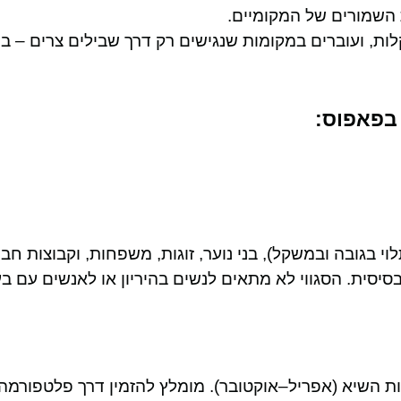
השמורים של המקומיים.
לות, ועוברים במקומות שנגישים רק דרך שבילים צרים – ב
 בפאפוס:
סגווי מתאים לרוב הגילאים – ילדים מגיל 12 (תלוי בגובה ובמשקל), בני נוער, זוגות, משפחות, וקבוצ
בסיסית. הסגווי לא מתאים לנשים בהיריון או לאנשים עם בעי
נות השיא (אפריל–אוקטובר). מומלץ להזמין דרך פלטפורמה