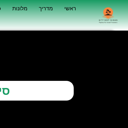
ראשי
מדריך
מלונות
כ
סי