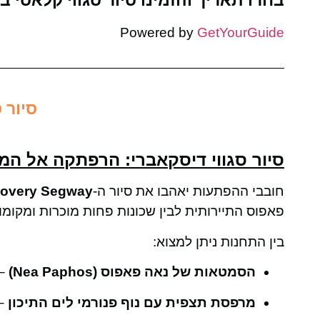
בחרו תאריך והזמינו סיור סגווי קלאסי ב
Powered by
GetYourGuide
סיור 
סיור סגווי דיסקאברי: הרפתקה אל המ
חובבי ההפתעות יאהבו את סיור ה-
covery Segway
פאפוס התיירותית לבין שכונות פחות מוכרות ומקומות
בין התחנות ניתן למצוא:
הסמטאות של נאה פאפוס (Nea Paphos)
– 
מרפסת תצפית עם נוף פנורמי לים התיכון
– 