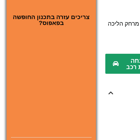
צריכים עזרה בתכנון החופשה
בפאפוס?
 בעיר ממוקמת ברחוב Apostolou Pavlou בפאפוס (Apostolou Pavlou Avenue) – מרחק הליכה
הנחה
 רכב