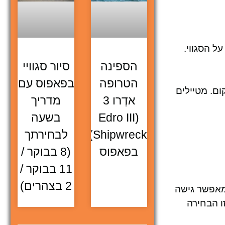
ל הסגווי.
הספינה
סיור סגוויי
הטרופה
בפאפוס עם
ום. מטיילים
אדְרו 3
מדריך
(Edro III
בשעה
Shipwreck)
לבחירתך
בפאפוס
(8 בבוקר /
11 בבוקר /
2 בצהרים)
 מאפשר גישה
ו הבחירה