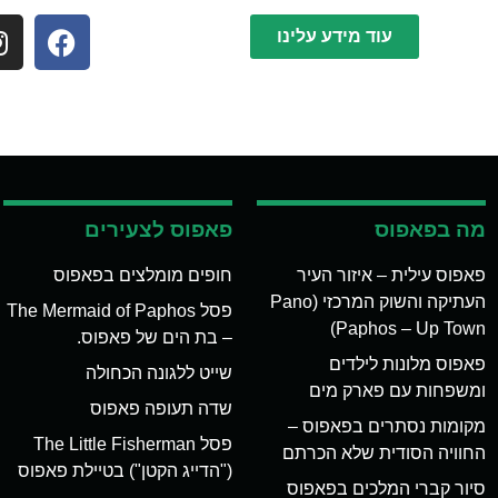
עוד מידע עלינו
מה בפאפוס
פאפוס לצעירים
פאפוס עילית – איזור העיר
חופים מומלצים בפאפוס
העתיקה והשוק המרכזי (Pano
פסל The Mermaid of Paphos
Paphos – Up Town)
– בת הים של פאפוס.
פאפוס מלונות לילדים
שייט ללגונה הכחולה
ומשפחות עם פארק מים
שדה תעופה פאפוס
מקומות נסתרים בפאפוס –
פסל The Little Fisherman
החוויה הסודית שלא הכרתם
("הדייג הקטן") בטיילת פאפוס
סיור קברי המלכים בפאפוס