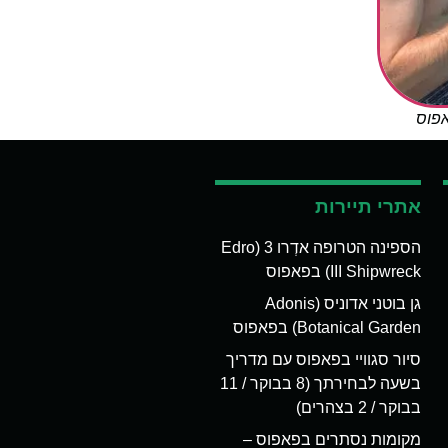
אפוס
אתרי תיירות
הספינה הטרופה אדְרו 3 (Edro
III Shipwreck) בפאפוס
גן בוטני אדוניס (Adonis
Botanical Garden) בפאפוס
סיור סגוויי בפאפוס עם מדריך
בשעה לבחירתך (8 בבוקר / 11
בבוקר / 2 בצהרים)
מקומות נסתרים בפאפוס –