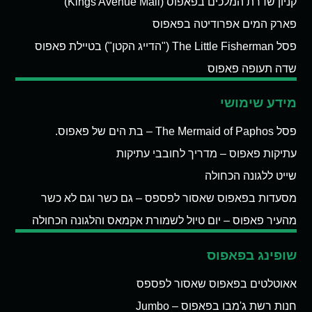
קניון שדרת המלכים בפאפוס (Kings Avenue Mall)
פארק המים אפרודיטה בפאפוס
פסל The Little Fisherman ("הדייג הקטן") בטיילת פאפוס
שדה תעופה פאפוס
מידע שימושי
פסל The Mermaid of Paphos – בת הים של פאפוס.
עתיקות פאפוס – מדריך לחובבי עתיקות
שייט ללגונה הכחולה
מסעדות בפאפוס שאסור לפספס – גם כשר וגם לא כשר
מהעיר פאפוס – יום טיול לשמורת אקמאס והלגונה הכחולה
שופינג בפאפוס
אאוטלטים בפאפוס שאסור לפספס
חנות רשת ג'מבו בפאפוס – Jumbo