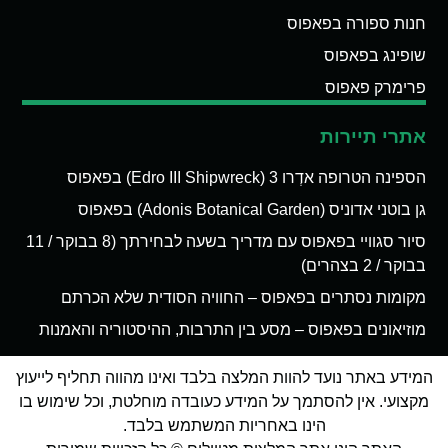
חנות ספורה בפאפוס
שופינג בפאפוס
פרימרק פאפוס
אתרי תיירות
הספינה הטרופה אדְרו 3 (Edro III Shipwreck) בפאפוס
גן בוטני אדוניס (Adonis Botanical Garden) בפאפוס
סיור סגוויי בפאפוס עם מדריך בשעה לבחירתך (8 בבוקר / 11
בבוקר / 2 בצהרים)
מקומות נסתרים בפאפוס – החוויה הסודית שלא הכרתם
מוזיאונים בפאפוס – מסע בין התרבות, ההיסטוריה והאמנות
המידע באתר נועד להוות המלצה בלבד ואינו מהווה תחליף לייעוץ
מקצועי. אין להסתמך על המידע כעובדה מוחלטת, וכל שימוש בו
הינו באחריות המשתמש בלבד.