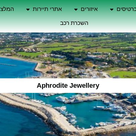
רטיסים
איזורים
אתרי תיירות
המלצו
השכרת רכב
Aphrodite Jewellery