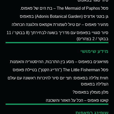
סיור סגווי בפאפוס
פסל The Mermaid of Paphos – בת הים של פאפוס.
גן בוטני אדוניס (Adonis Botanical Garden) בפאפוס
מהעיר פאפוס – יום טיול לשמורת אקמאס והלגונה הכחולה
סיור סגוויי בפאפוס עם מדריך בשעה לבחירתך (8 בבוקר / 11
בבוקר / 2 בצהרים)
מידע שימושי
מוזיאונים בפאפוס – מסע בין התרבות, ההיסטוריה והאמנות
פסל The Little Fisherman ("הדייג הקטן") בטיילת פאפוס
חווית צלילה בפאפוס: חצי יום סיור להיכרות ראשונה עם עולם
הצלילה בפאפוס
מלון מומלץ בפאפוס?
קאטו פאפוס – הכל על האזור והשכונה
שופינג בפאפוס