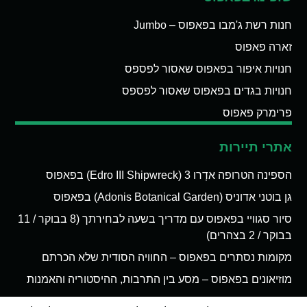
חנות רשת ג'מבו בפאפוס – Jumbo
זארה פאפוס
חנויות איפור בפאפוס שאסור לפספס
חנויות בגדים בפאפוס שאסור לפספס
פרימרק פאפוס
אתרי תיירות
הספינה הטרופה אדְרו 3 (Edro III Shipwreck) בפאפוס
גן בוטני אדוניס (Adonis Botanical Garden) בפאפוס
סיור סגוויי בפאפוס עם מדריך בשעה לבחירתך (8 בבוקר / 11
בבוקר / 2 בצהרים)
מקומות נסתרים בפאפוס – החוויה הסודית שלא הכרתם
מוזיאונים בפאפוס – מסע בין התרבות, ההיסטוריה והאמנות