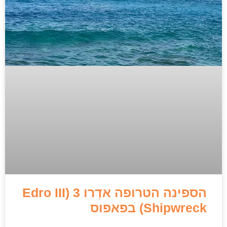
הספינה הטרופה אדְרו 3 (Edro III
Shipwreck) בפאפוס