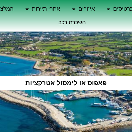
רטיסים
איזורים
אתרי תיירות
המלצו
השכרת רכב
פאפוס או לימסול אטרקציות