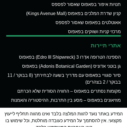
חנויות איפור בפאפוס שאסור לפספס
קניון שדרת המלכים בפאפוס (Kings Avenue Mall)
אאוטלטים בפאפוס שאסור לפספס
מרכזי קניות ושווקים בפאפוס
אתרי תיירות
הספינה הטרופה אדְרו 3 (Edro III Shipwreck) בפאפוס
גן בוטני אדוניס (Adonis Botanical Garden) בפאפוס
סיור סגוויי בפאפוס עם מדריך בשעה לבחירתך (8 בבוקר / 11
בבוקר / 2 בצהרים)
מקומות נסתרים בפאפוס – החוויה הסודית שלא הכרתם
מוזיאונים בפאפוס – מסע בין התרבות, ההיסטוריה והאמנות
המידע באתר נועד להוות המלצה בלבד ואינו מהווה תחליף לייעוץ
מקצועי. אין להסתמך על המידע כעובדה מוחלטת, וכל שימוש בו