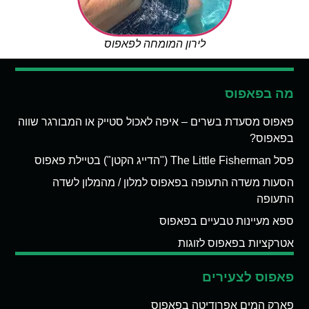
לירון המומחה לפאפוס
מה בפאפוס
פאפוס מסעדת בשרים – איפה לאכול סטייק או המבורגר שווה
בפאפוס?
פסל The Little Fisherman ("הדייג הקטן") בטיילת פאפוס
הסעות משדה התעופה בפאפוס למלון / מהמלון לשדה
התעופה
ספא מעיינות טבעיים בפאפוס
אטרקציות בפאפוס לזוגות
פאפוס לצעירים
פארק המים אפרודיטה בפאפוס