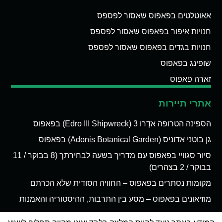
אאוטלטים בפאפוס שאסור לפספס
חנויות איפור בפאפוס שאסור לפספס
חנויות בגדים בפאפוס שאסור לפספס
שופינג בפאפוס
זארה פאפוס
אתרי תיירות
הספינה הטרופה אדְרו 3 (Edro III Shipwreck) בפאפוס
גן בוטני אדוניס (Adonis Botanical Garden) בפאפוס
סיור סגוויי בפאפוס עם מדריך בשעה לבחירתך (8 בבוקר / 11
בבוקר / 2 בצהרים)
מקומות נסתרים בפאפוס – החוויה הסודית שלא הכרתם
מוזיאונים בפאפוס – מסע בין התרבות, ההיסטוריה והאמנות