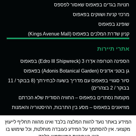
חנויות בגדים בפאפוס שאסור לפספס
מרכזי קניות ושווקים בפאפוס
שופינג בפאפוס
קניון שדרת המלכים בפאפוס (Kings Avenue Mall)
אתרי תיירות
הספינה הטרופה אדְרו 3 (Edro III Shipwreck) בפאפוס
גן בוטני אדוניס (Adonis Botanical Garden) בפאפוס
סיור סגוויי בפאפוס עם מדריך בשעה לבחירתך (8 בבוקר / 11
בבוקר / 2 בצהרים)
מקומות נסתרים בפאפוס – החוויה הסודית שלא הכרתם
מוזיאונים בפאפוס – מסע בין התרבות, ההיסטוריה והאמנות
המידע באתר נועד להוות המלצה בלבד ואינו מהווה תחליף לייעוץ
מקצועי. אין להסתמך על המידע כעובדה מוחלטת, וכל שימוש בו