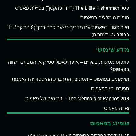
פסל The Little Fisherman ("הדייג הקטן") בטיילת פאפוס
חופים מומלצים בפאפוס
סיור סגוויי בפאפוס עם מדריך בשעה לבחירתך (8 בבוקר / 11
בבוקר / 2 בצהרים)
מידע שימושי
פאפוס מסעדת בשרים – איפה לאכול סטייק או המבורגר שווה
בפאפוס?
מוזיאונים בפאפוס – מסע בין התרבות, ההיסטוריה והאמנות
ספורט ימי בפאפוס
פסל The Mermaid of Paphos – בת הים של פאפוס.
זארה פאפוס
שופינג בפאפוס
קניון שדרת המלכים בפאפוס (Kings Avenue Mall)