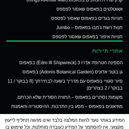
אאוטלטים בפאפוס שאסור לפספס
חנויות בגדים בפאפוס שאסור לפספס
חנות רשת ג'מבו בפאפוס – Jumbo
חנויות איפור בפאפוס שאסור לפספס
אתרי תיירות
הספינה הטרופה אדְרו 3 (Edro III Shipwreck) בפאפוס
גן בוטני אדוניס (Adonis Botanical Garden) בפאפוס
סיור סגוויי בפאפוס עם מדריך בשעה לבחירתך (8 בבוקר / 11
בבוקר / 2 בצהרים)
מקומות נסתרים בפאפוס – החוויה הסודית שלא הכרתם
מוזיאונים בפאפוס – מסע בין התרבות, ההיסטוריה והאמנות
המידע באתר נועד להוות המלצה בלבד ואינו מהווה תחליף לייעוץ
מקצועי. אין להסתמך על המידע כעובדה מוחלטת, וכל שימוש בו