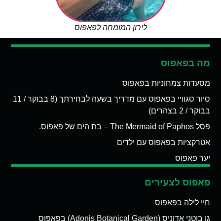
לירון המומחה לפאפוס
מה בפאפוס
מסעדות צמחוניות בפאפוס
סיור סגוויי בפאפוס עם מדריך בשעה לבחירתך (8 בבוקר / 11
בבוקר / 2 בצהרים)
פסל The Mermaid of Paphos – בת הים של פאפוס.
אטרקציות בפאפוס עם ילדים
יער פאפוס
פאפוס לצעירים
חיי לילה בפאפוס
גן בוטני אדוניס (Adonis Botanical Garden) בפאפוס