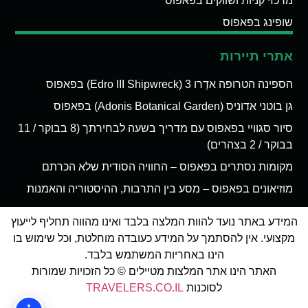
מרכזי קניות ושווקים בפאפוס
שופינג בפאפוס
אתרי תיירות
הספינה הטרופה אדְרו 3 (Edro III Shipwreck) בפאפוס
גן בוטני אדוניס (Adonis Botanical Garden) בפאפוס
סיור סגוויי בפאפוס עם מדריך בשעה לבחירתך (8 בבוקר / 11
בבוקר / 2 בצהרים)
מקומות נסתרים בפאפוס – החוויה הסודית שלא הכרתם
מוזיאונים בפאפוס – מסע בין התרבות, ההיסטוריה והאמנות
המידע באתר נועד להוות המלצה בלבד ואינו מהווה תחליף לייעוץ
מקצועי. אין להסתמך על המידע כעובדה מוחלטת, וכל שימוש בו
הינו באחריות המשתמש בלבד.
האתר הינו אתר המלצות מטיילים © כל הזכויות שמורות
לסוכנות
TRAVELERS.CO.IL