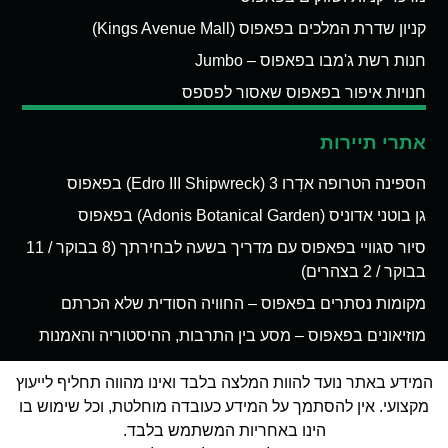
קניון שדרת המלכים בפאפוס (Kings Avenue Mall)
חנות רשת ג'מבו בפאפוס – Jumbo
חנויות איפור בפאפוס שאסור לפספס
אתרי תיירות
הספינה הטרופה אדְרו 3 (Edro III Shipwreck) בפאפוס
גן בוטני אדוניס (Adonis Botanical Garden) בפאפוס
סיור סגוויי בפאפוס עם מדריך בשעה לבחירתך (8 בבוקר / 11
בבוקר / 2 בצהרים)
מקומות נסתרים בפאפוס – החוויה הסודית שלא הכרתם
מוזיאונים בפאפוס – מסע בין התרבות, ההיסטוריה והאמנות
המידע באתר נועד להוות המלצה בלבד ואינו מהווה תחליף לייעוץ
מקצועי. אין להסתמך על המידע כעובדה מוחלטת, וכל שימוש בו
הינו באחריות המשתמש בלבד.