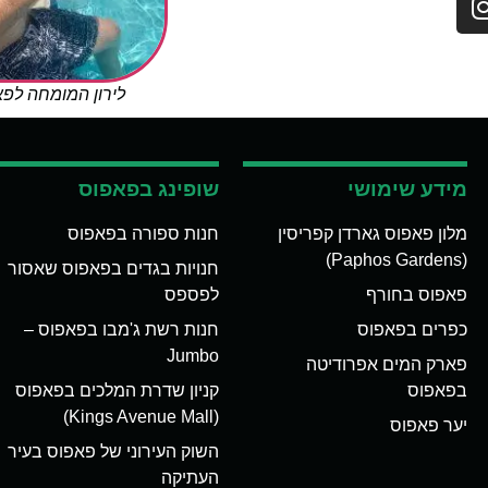
לירון המומחה לפ
מידע שימושי
שופינג בפאפוס
מלון פאפוס גארדן קפריסין
חנות ספורה בפאפוס
(Paphos Gardens)
חנויות בגדים בפאפוס שאסור
פאפוס בחורף
לפספס
כפרים בפאפוס
חנות רשת ג'מבו בפאפוס –
Jumbo
פארק המים אפרודיטה
בפאפוס
קניון שדרת המלכים בפאפוס
(Kings Avenue Mall)
יער פאפוס
השוק העירוני של פאפוס בעיר
העתיקה