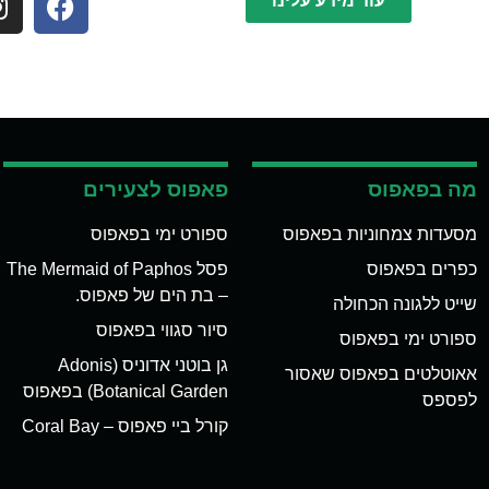
עוד מידע עלינו
מה בפאפוס
פאפוס לצעירים
מסעדות צמחוניות בפאפוס
ספורט ימי בפאפוס
כפרים בפאפוס
פסל The Mermaid of Paphos
– בת הים של פאפוס.
שייט ללגונה הכחולה
סיור סגווי בפאפוס
ספורט ימי בפאפוס
גן בוטני אדוניס (Adonis
אאוטלטים בפאפוס שאסור
Botanical Garden) בפאפוס
לפספס
קורל ביי פאפוס – Coral Bay