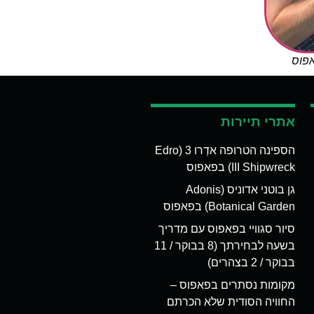
אפוס
אתרי תיירות
הספינה הטרופה אדְרו 3 (Edro
III Shipwreck) בפאפוס
גן בוטני אדוניס (Adonis
Botanical Garden) בפאפוס
סיור סגוויי בפאפוס עם מדריך
בשעה לבחירתך (8 בבוקר / 11
בבוקר / 2 בצהרים)
מקומות נסתרים בפאפוס –
החוויה הסודית שלא הכרתם