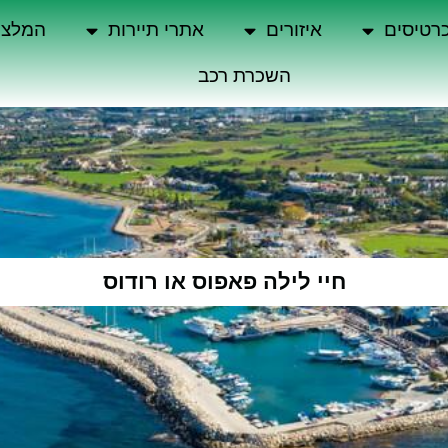
רטיסים
איזורים
אתרי תיירות
המלצו
השכרת רכב
חיי לילה פאפוס או רודוס