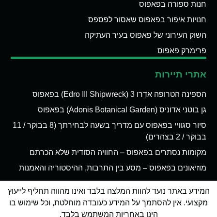
חנות ספורה בפאפוס
חנויות איפור בפאפוס שאסור לפספס
השוק העירוני של פאפוס בעיר העתיקה
פרימרק פאפוס
אתרי תיירות
הספינה הטרופה אדְרו 3 (Edro III Shipwreck) בפאפוס
גן בוטני אדוניס (Adonis Botanical Garden) בפאפוס
סיור סגוויי בפאפוס עם מדריך בשעה לבחירתך (8 בבוקר / 11
בבוקר / 2 בצהרים)
מקומות נסתרים בפאפוס – החוויה הסודית שלא הכרתם
מוזיאונים בפאפוס – מסע בין התרבות, ההיסטוריה והאמנות
המידע באתר נועד להוות המלצה בלבד ואינו מהווה תחליף לייעוץ
מקצועי. אין להסתמך על המידע כעובדה מוחלטת, וכל שימוש בו
הינו באחריות המשתמש בלבד.