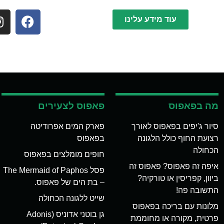
עוד מידע עלינו
מה בפאפוס
פאפוס לצעירים
סיור ג'יפים בפאפוס לאורך
פארק המים אפרודיטה
רצועת החוף כולל הלגונה
בפאפוס
הכחולה
חופים מומלצים בפאפוס
איפה זה פאפוס? פאפוס זה
פסל The Mermaid of Paphos
ביוון, קפריסין או טורקיה?
– בת הים של פאפוס.
התשובה פה!
שייט ללגונה הכחולה
מלונות עם בריכה בפאפוס
גן בוטני אדוניס (Adonis
פרטית, מקורה או מחוממת