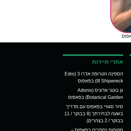
אפוס
אתרי תיירות
הספינה הטרופה אדְרו 3 (Edro
III Shipwreck) בפאפוס
גן בוטני אדוניס (Adonis
Botanical Garden) בפאפוס
סיור סגוויי בפאפוס עם מדריך
בשעה לבחירתך (8 בבוקר / 11
בבוקר / 2 בצהרים)
מקומות נסתרים בפאפוס –