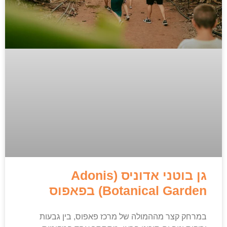
גן בוטני אדוניס (Adonis
Botanical Garden) בפאפוס
במרחק קצר מההמולה של מרכז פאפוס, בין גבעות