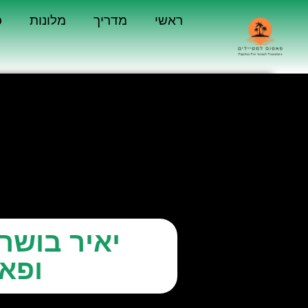
ראשי
מדריך
מלונות
כ
ופא