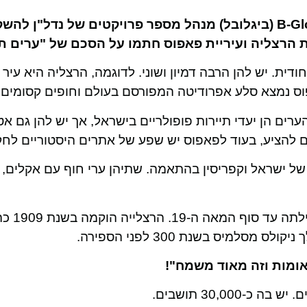
יאיר בושרי יזם הנדל"ן והבעלים של קבוצת B-Global (ביגלובל) מנהל מספר פרויקטים של נדל"ן 
ת. יש להן הרבה דמיון ושוני. לדוגמה, הרצליה היא עיר 
וס נמצא סלע אפרודיטה המפורסם בעולם וחופים קסומים.
B GLOBAL) מסביר כי שתי הערים הן יעדי תיירות פופולריים בישראל, אך יש להן גם
ם להציע, בעוד לפאפוס יש שפע של אתרים היסטוריים לחק
 של ישראל וקפריסין בהתאמה. שתיהן ערי חוף עם אקלים, 
בין שתי הערים יש מע
סלמיס בשנת 300 לפני הספירה.
אומות וזה מאוד משמח"!