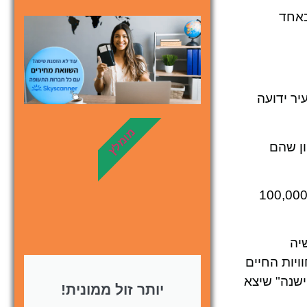
והוא נבחר כאחד
מלונות
מציאת מלון
מומלץ?
יר ידועה
לחצו
פה!
מומלץ
ון שהם
פוס היא עיר בדרום מערב קפריסין, השוכנת בסמוך לים. זוהי העיר השנייה בגודלה באי ואוכלוסייתה מונה כ-100,000
יה
ויות החיים
ישנה" שיצא
יותר זול ממונית!