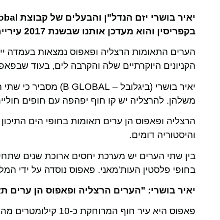
בקפריסין והוא מעדכן אותנו שבשנת 2017 עיריית הרצליה ועיריית פאפוס חתמו על הסכם של "ערים תאומות".
הערים התאומות הרצליה ופאפוס נמצאות בעמדה ייחודי
הקניונים היוקרתיים שלה והקרבה לים, בעוד שבפאפ
יאיר בושרי (ביגלובל – 
משלהן. להרצליה יש קו חוף יפהפה עם חופים חוליי
הרצליה ופאפוס הן ערים תאומות בחופי הים התיכון
והיסטוריה דומים.
בחופי פלסטין העות'מאני. פאפוס נוסדה על ידי המלך ניקולס מ
יאיר בושרי: "הערים הרצליה ופאפוס הן ערים ת
פאפוס היא עיר חוף המרוחקת כ-10 קילומטרים מהים. יש בה כ-30,000 תושבים.