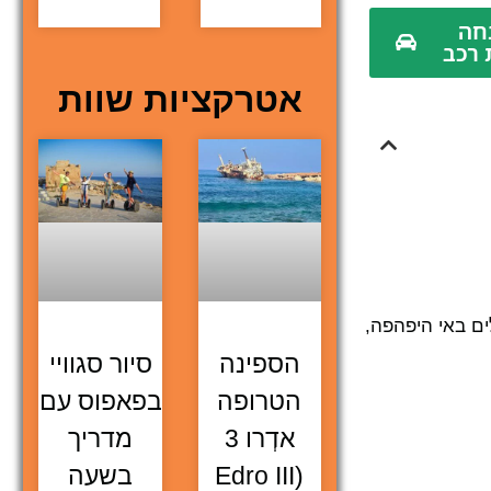
הנחה
 רכב
אטרקציות שוות
לים באי היפהפה,
הספינה
סיור סגוויי
הטרופה
בפאפוס עם
אדְרו 3
מדריך
(Edro III
בשעה