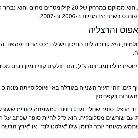
הרצליה היא גם עיר חוף המונה כ-190,000 תושבים. הוא ממוקם במרחק של 20 קילומטרים מהים 
תי הזדמנויות ב-2006 וב-2007.
אפוס והרצליה
מות, היא קרובה לים התיכון ויש לה רכס הרים יפהפה. הע
.
ת זו לזו (מבחינה ג”ג). הם חולקים קווי דמיון רבים מכיו
פא
שובות בקפריסין.
ר הרצל, סופר שנולד וגדל בווינה למשפחה יהודית ששורש
 עם שורשים מסלובקיה. הוא גדל להיות סופר שכתב על חו
ש מאוחר יותר לרומן שלו "אלטנוילנד" או "ארץ חדשה 