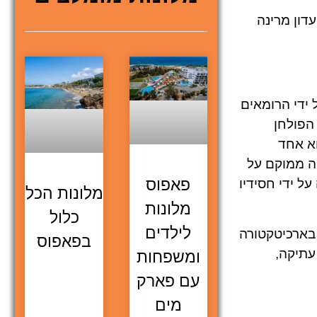
, מועדון מרינה
יניקים במאה ה-12 לפנה"ס ונכבשה על ידי הרומאים
 הפולחן
וא אחד
ה ממוקם על
פאפוס
ת 333 לפני הספירה והתיישבה על ידי חסידיו
מלונות הכל
מלונות
כלול
לילדים
 בארכיטקטורה
בפאפוס
עתיקה,
ומשפחות
עם פארק
מים