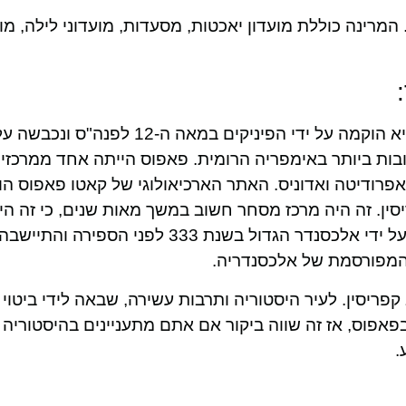
ה בשנת 1959 והורחבה מאז. המרינה כוללת מועדון יאכטות, מסעדות, מועדוני לילה
פאפוס היא עיר עתיקה בחוף הדרומי של קפריסין. היא הוקמה על ידי הפ
חשובות ביותר באימפריה הרומית. פאפוס הייתה אחד ממרכזי
פרודיטה ואדוניס. האתר הארכיאולוגי של קאטו פאפוס ה
ין. זה היה מרכז מסחר חשוב במשך מאות שנים, כי זה הי
דרכי מסחר עתיקות בין אירופה לאסיה. היא נכבשה על ידי אלכסנדר הגדול בשנ
המפורסמת של אלכסנדריה.
פריסין. לעיר היסטוריה ותרבות עשירה, שבאה לידי ביטוי
אפוס, אז זה שווה ביקור אם אתם מתעניינים בהיסטוריה 
.