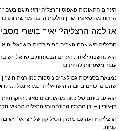
הערים התאומות פאפוס והרצליה ידועות גם בשם "הב
אחיות מה שאומר שהן חולקות הרבה מורשת ותרבות
אז למה הרצליה? יאיר בושרי מסביר
הרצליה היא אחת הערים הפופולריות בישראל. היא נוסדה בשנת 1954 ואוכלוסייתה מ
היא נחשבת לאחת הערים הבטוחות בישראל. יש בו מ
עבור משפחות לחיות בו.
נמצאת בסמיכות גם לערים נוספות כמו רמת השרון ו
שהם מרכזיים בחברה הישראלית, כמו אינטל, מיקרוסופט, SAP, גוגל, פייסבו
הוא גם ביתם של כמה מהאוניברסיטאות היוקרתיות בי
בן-גוריון – וכן המרכז הבינתחומי הרצליה המציע תכ
הרצליה ידועה גם כעמק הסיליקון של ישראל ויש בה ח
קניות.