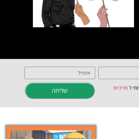
תי ל
מדיניות
שליחה