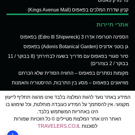
פרימרק פאפוס
קניון שדרת המלכים בפאפוס (Kings Avenue Mall)
אתרי תיירות
הספינה הטרופה אדְרו 3 (Edro III Shipwreck) בפאפוס
גן בוטני אדוניס (Adonis Botanical Garden) בפאפוס
סיור סגוויי בפאפוס עם מדריך בשעה לבחירתך (8 בבוקר / 11
בבוקר / 2 בצהרים)
מקומות נסתרים בפאפוס – החוויה הסודית שלא הכרתם
מוזיאונים בפאפוס – מסע בין התרבות, ההיסטוריה והאמנות
המידע באתר נועד להוות המלצה בלבד ואינו מהווה תחליף לייעוץ
מקצועי. אין להסתמך על המידע כעובדה מוחלטת, וכל שימוש בו
הינו באחריות המשתמש בלבד.
האתר הינו אתר המלצות מטיילים © כל הזכויות שמורות
לסוכנות
TRAVELERS.CO.IL