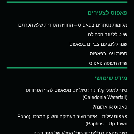
פאפוס לצעירים
מקומות נסתרים בפאפוס – החוויה הסודית שלא הכרתם
שייט ללגונה הכחולה
שנורקלינג עם צבי ים בפאפוס
ספורט ימי בפאפוס
שדה תעופה פאפוס
מידע שימושי
סיור למפלי קלדוניה: טיול יום מפאפוס להרי הטרודוס
(Caledonia Waterfall)
פאפוס או אתונה?
פאפוס עילית – איזור העיר העתיקה והשוק המרכזי (Pano
Paphos – Up Town)
סיור מפאפוס ללימסול כולל הסלע של אפרודיטה