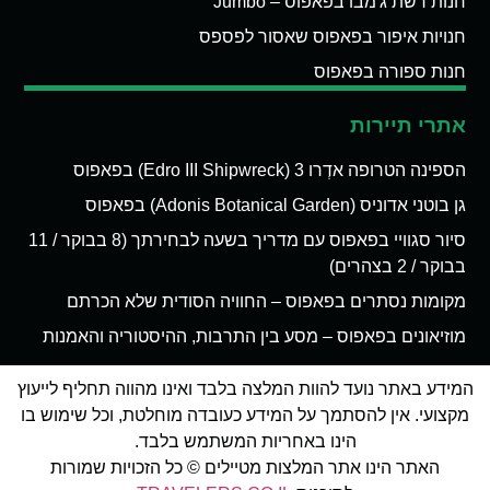
חנות רשת ג'מבו בפאפוס – Jumbo
חנויות איפור בפאפוס שאסור לפספס
חנות ספורה בפאפוס
אתרי תיירות
הספינה הטרופה אדְרו 3 (Edro III Shipwreck) בפאפוס
גן בוטני אדוניס (Adonis Botanical Garden) בפאפוס
סיור סגוויי בפאפוס עם מדריך בשעה לבחירתך (8 בבוקר / 11
בבוקר / 2 בצהרים)
מקומות נסתרים בפאפוס – החוויה הסודית שלא הכרתם
מוזיאונים בפאפוס – מסע בין התרבות, ההיסטוריה והאמנות
המידע באתר נועד להוות המלצה בלבד ואינו מהווה תחליף לייעוץ
מקצועי. אין להסתמך על המידע כעובדה מוחלטת, וכל שימוש בו
הינו באחריות המשתמש בלבד.
האתר הינו אתר המלצות מטיילים © כל הזכויות שמורות