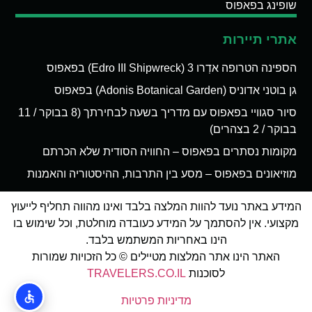
שופינג בפאפוס
אתרי תיירות
הספינה הטרופה אדְרו 3 (Edro III Shipwreck) בפאפוס
גן בוטני אדוניס (Adonis Botanical Garden) בפאפוס
סיור סגוויי בפאפוס עם מדריך בשעה לבחירתך (8 בבוקר / 11
בבוקר / 2 בצהרים)
מקומות נסתרים בפאפוס – החוויה הסודית שלא הכרתם
מוזיאונים בפאפוס – מסע בין התרבות, ההיסטוריה והאמנות
המידע באתר נועד להוות המלצה בלבד ואינו מהווה תחליף לייעוץ
מקצועי. אין להסתמך על המידע כעובדה מוחלטת, וכל שימוש בו
הינו באחריות המשתמש בלבד.
האתר הינו אתר המלצות מטיילים © כל הזכויות שמורות
לסוכנות
TRAVELERS.CO.IL
מדיניות פרטיות