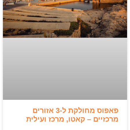
פאפוס מחולקת ל-3 אזורים
מרכזיים – קאטו, מרכז ועילית