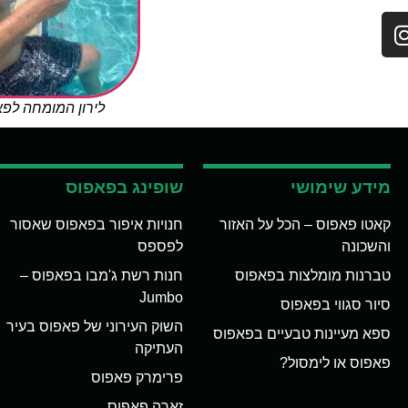
לירון המומחה לפ
מידע שימושי
שופינג בפאפוס
קאטו פאפוס – הכל על האזור
חנויות איפור בפאפוס שאסור
והשכונה
לפספס
טברנות מומלצות בפאפוס
חנות רשת ג'מבו בפאפוס –
Jumbo
סיור סגווי בפאפוס
השוק העירוני של פאפוס בעיר
ספא מעיינות טבעיים בפאפוס
העתיקה
פאפוס או לימסול?
פרימרק פאפוס
זארה פאפוס