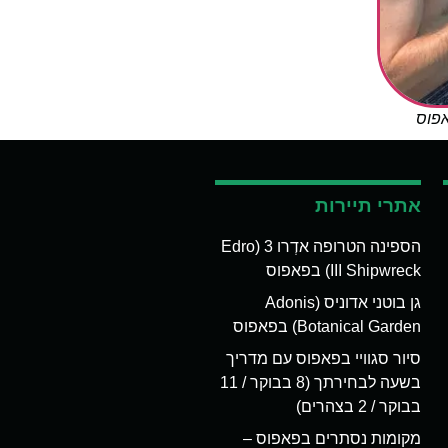
אפוס
אתרי תיירות
הספינה הטרופה אדְרו 3 (Edro
III Shipwreck) בפאפוס
גן בוטני אדוניס (Adonis
Botanical Garden) בפאפוס
סיור סגוויי בפאפוס עם מדריך
בשעה לבחירתך (8 בבוקר / 11
בבוקר / 2 בצהרים)
מקומות נסתרים בפאפוס –