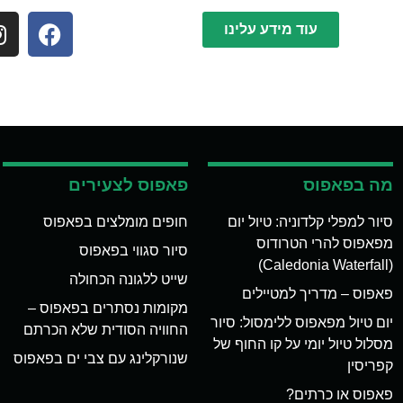
עוד מידע עלינו
מה בפאפוס
פאפוס לצעירים
סיור למפלי קלדוניה: טיול יום
חופים מומלצים בפאפוס
מפאפוס להרי הטרודוס
סיור סגווי בפאפוס
(Caledonia Waterfall)
שייט ללגונה הכחולה
פאפוס – מדריך למטיילים
מקומות נסתרים בפאפוס –
יום טיול מפאפוס ללימסול: סיור
החוויה הסודית שלא הכרתם
מסלול טיול יומי על קו החוף של
שנורקלינג עם צבי ים בפאפוס
קפריסין
פאפוס או כרתים?