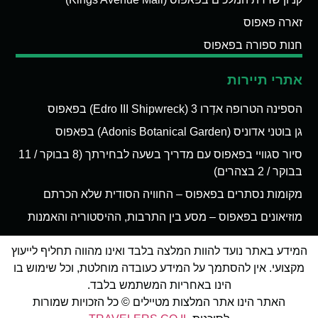
זארה פאפוס
חנות ספורה בפאפוס
אתרי תיירות
הספינה הטרופה אדְרו 3 (Edro III Shipwreck) בפאפוס
גן בוטני אדוניס (Adonis Botanical Garden) בפאפוס
סיור סגוויי בפאפוס עם מדריך בשעה לבחירתך (8 בבוקר / 11
בבוקר / 2 בצהרים)
מקומות נסתרים בפאפוס – החוויה הסודית שלא הכרתם
מוזיאונים בפאפוס – מסע בין התרבות, ההיסטוריה והאמנות
המידע באתר נועד להוות המלצה בלבד ואינו מהווה תחליף לייעוץ
מקצועי. אין להסתמך על המידע כעובדה מוחלטת, וכל שימוש בו
הינו באחריות המשתמש בלבד.
האתר הינו אתר המלצות מטיילים © כל הזכויות שמורות