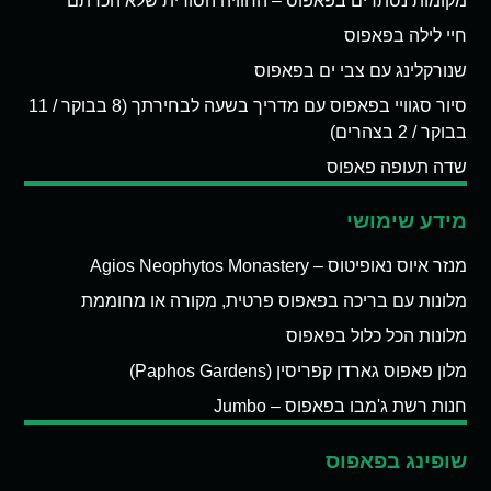
מקומות נסתרים בפאפוס – החוויה הסודית שלא הכרתם
חיי לילה בפאפוס
שנורקלינג עם צבי ים בפאפוס
סיור סגוויי בפאפוס עם מדריך בשעה לבחירתך (8 בבוקר / 11
בבוקר / 2 בצהרים)
שדה תעופה פאפוס
מידע שימושי
מנזר איוס נאופיטוס – Agios Neophytos Monastery
מלונות עם בריכה בפאפוס פרטית, מקורה או מחוממת
מלונות הכל כלול בפאפוס
מלון פאפוס גארדן קפריסין (Paphos Gardens)
חנות רשת ג'מבו בפאפוס – Jumbo
שופינג בפאפוס