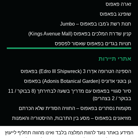
זארה פאפוס
שופינג בפאפוס
חנות רשת ג'מבו בפאפוס – Jumbo
קניון שדרת המלכים בפאפוס (Kings Avenue Mall)
חנויות בגדים בפאפוס שאסור לפספס
אתרי תיירות
הספינה הטרופה אדְרו 3 (Edro III Shipwreck) בפאפוס
גן בוטני אדוניס (Adonis Botanical Garden) בפאפוס
סיור סגוויי בפאפוס עם מדריך בשעה לבחירתך (8 בבוקר / 11
בבוקר / 2 בצהרים)
מקומות נסתרים בפאפוס – החוויה הסודית שלא הכרתם
מוזיאונים בפאפוס – מסע בין התרבות, ההיסטוריה והאמנות
המידע באתר נועד להוות המלצה בלבד ואינו מהווה תחליף לייעוץ