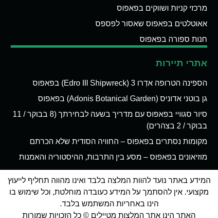
מרכזי קניות ושווקים בפאפוס
אאוטלטים בפאפוס שאסור לפספס
חנות ספורה בפאפוס
אתרי תיירות
הספינה הטרופה אדְרו 3 (Edro III Shipwreck) בפאפוס
גן בוטני אדוניס (Adonis Botanical Garden) בפאפוס
סיור סגוויי בפאפוס עם מדריך בשעה לבחירתך (8 בבוקר / 11
בבוקר / 2 בצהרים)
מקומות נסתרים בפאפוס – החוויה הסודית שלא הכרתם
מוזיאונים בפאפוס – מסע בין התרבות, ההיסטוריה והאמנות
המידע באתר נועד להוות המלצה בלבד ואינו מהווה תחליף לייעוץ
מקצועי. אין להסתמך על המידע כעובדה מוחלטת, וכל שימוש בו
הינו באחריות המשתמש בלבד.
האתר הינו אתר המלצות מטיילים © כל הזכויות שמורות