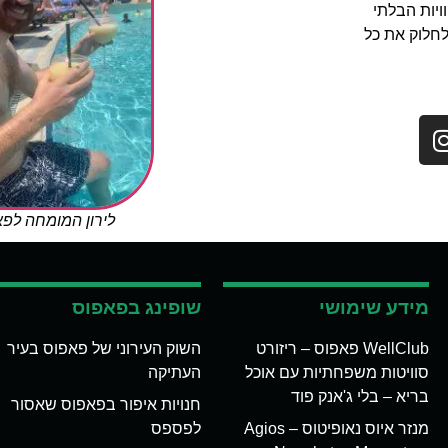
יות הבלתי
לחלוק את כל
לירון המומחה לפ
מידע שימושי
שופינג בפאפוס
WellClub פאפוס – ריזורט
השוק העירוני של פאפוס בעיר
סוויטות משפחתיות עם אוכל
העתיקה
בריא – בלי ג'אנק פוד
חנויות איפור בפאפוס שאסור
מנזר איוס נאופיטוס – Agios
לפספס