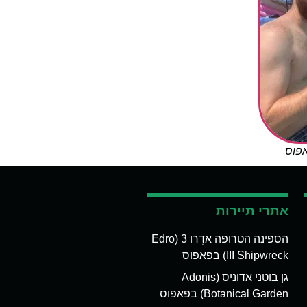
אפוס
אתרי תיירות
הספינה הטרופה אדְרו 3 (Edro
III Shipwreck) בפאפוס
גן בוטני אדוניס (Adonis
Botanical Garden) בפאפוס