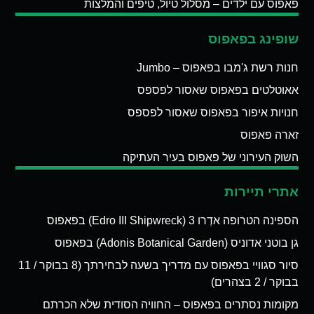
פאפוס עם ילדים – מסלול טיול, טיפים והמלצות
שופינג בפאפוס
חנות רשת ג'מבו בפאפוס – Jumbo
אאוטלטים בפאפוס שאסור לפספס
חנויות איפור בפאפוס שאסור לפספס
זארה פאפוס
השוק העירוני של פאפוס בעיר העתיקה
אתרי תיירות
הספינה הטרופה אדְרו 3 (Edro III Shipwreck) בפאפוס
גן בוטני אדוניס (Adonis Botanical Garden) בפאפוס
סיור סגוויי בפאפוס עם מדריך בשעה לבחירתך (8 בבוקר / 11
בבוקר / 2 בצהרים)
מקומות נסתרים בפאפוס – החוויה הסודית שלא הכרתם