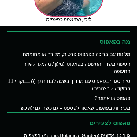
לירון המומחה לפאפוס
מה בפאפוס
מלונות עם בריכה בפאפוס פרטית, מקורה או מחוממת
הסעות משדה התעופה בפאפוס למלון / מהמלון לשדה
התעופה
סיור סגוויי בפאפוס עם מדריך בשעה לבחירתך (8 בבוקר / 11
בבוקר / 2 בצהרים)
פאפוס או אתונה?
מסעדות בפאפוס שאסור לפספס – גם כשר וגם לא כשר
פאפוס לצעירים
גן בוטני אדוניס (Adonis Botanical Garden) בפאפוס