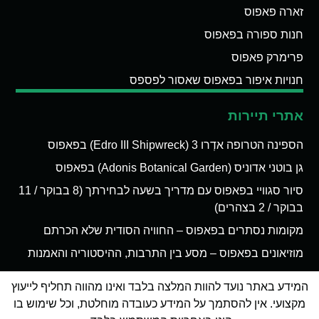
זארה פאפוס
חנות ספורה בפאפוס
פרימרק פאפוס
חנויות איפור בפאפוס שאסור לפספס
אתרי תיירות
הספינה הטרופה אדְרו 3 (Edro III Shipwreck) בפאפוס
גן בוטני אדוניס (Adonis Botanical Garden) בפאפוס
סיור סגוויי בפאפוס עם מדריך בשעה לבחירתך (8 בבוקר / 11
בבוקר / 2 בצהרים)
מקומות נסתרים בפאפוס – החוויה הסודית שלא הכרתם
מוזיאונים בפאפוס – מסע בין התרבות, ההיסטוריה והאמנות
המידע באתר נועד להוות המלצה בלבד ואינו מהווה תחליף לייעוץ
מקצועי. אין להסתמך על המידע כעובדה מוחלטת, וכל שימוש בו