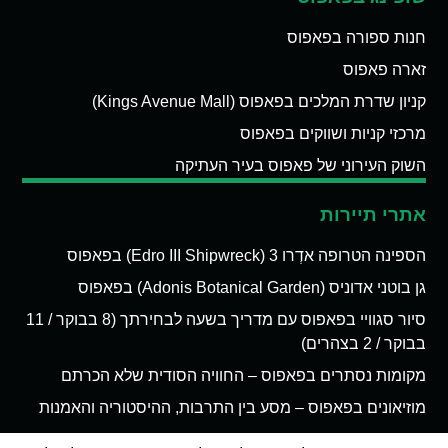
חנות ספורה בפאפוס
זארה פאפוס
קניון שדרת המלכים בפאפוס (Kings Avenue Mall)
מרכזי קניות ושווקים בפאפוס
השוק העירוני של פאפוס בעיר העתיקה
אתרי תיירות
הספינה הטרופה אדְרו 3 (Edro III Shipwreck) בפאפוס
גן בוטני אדוניס (Adonis Botanical Garden) בפאפוס
סיור סגוויי בפאפוס עם מדריך בשעה לבחירתך (8 בבוקר / 11
בבוקר / 2 בצהרים)
מקומות נסתרים בפאפוס – החוויה הסודית שלא הכרתם
מוזיאונים בפאפוס – מסע בין התרבות, ההיסטוריה והאמנות