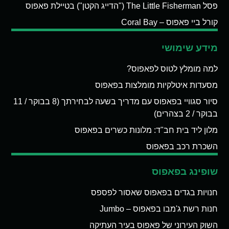
פסל The Little Fisherman ("הדייג הקטן") בטיילת פאפוס
קורל ביי פאפוס – Coral Bay
מידע שימושי
למה מומלץ לטוס לפאפוס?
מסעדות איטלקיות מומלצות בפאפוס
סיור סגוויי בפאפוס עם מדריך בשעה לבחירתך (8 בבוקר / 11
בבוקר / 2 בצהרים)
מלון ליד בית חב"ד: מלונות כשרים בפאפוס
השכרת רכב בפאפוס
שופינג בפאפוס
חנויות בגדים בפאפוס שאסור לפספס
חנות רשת ג'מבו בפאפוס – Jumbo
השוק העירוני של פאפוס בעיר העתיקה