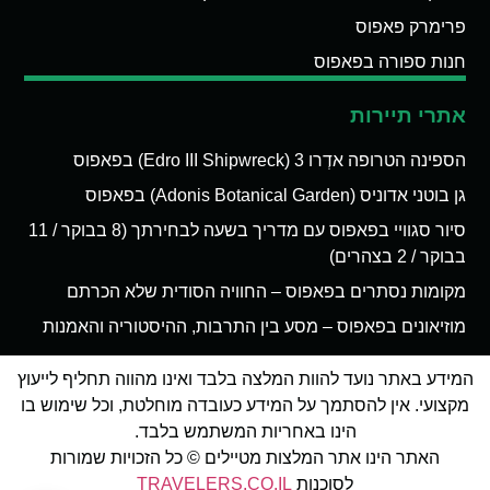
פרימרק פאפוס
חנות ספורה בפאפוס
אתרי תיירות
הספינה הטרופה אדְרו 3 (Edro III Shipwreck) בפאפוס
גן בוטני אדוניס (Adonis Botanical Garden) בפאפוס
סיור סגוויי בפאפוס עם מדריך בשעה לבחירתך (8 בבוקר / 11
בבוקר / 2 בצהרים)
מקומות נסתרים בפאפוס – החוויה הסודית שלא הכרתם
מוזיאונים בפאפוס – מסע בין התרבות, ההיסטוריה והאמנות
המידע באתר נועד להוות המלצה בלבד ואינו מהווה תחליף לייעוץ
מקצועי. אין להסתמך על המידע כעובדה מוחלטת, וכל שימוש בו
הינו באחריות המשתמש בלבד.
האתר הינו אתר המלצות מטיילים © כל הזכויות שמורות
לסוכנות
TRAVELERS.CO.IL