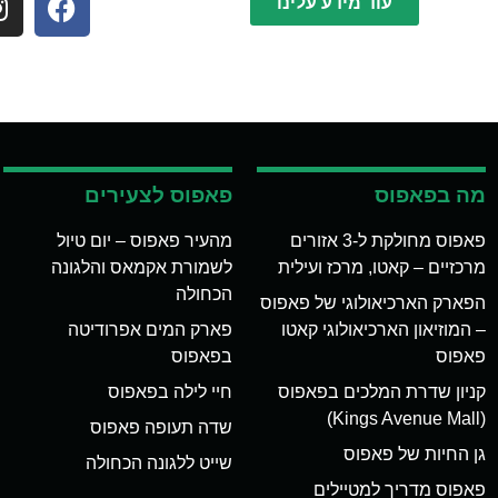
עוד מידע עלינו
מה בפאפוס
פאפוס לצעירים
פאפוס מחולקת ל-3 אזורים
מהעיר פאפוס – יום טיול
מרכזיים – קאטו, מרכז ועילית
לשמורת אקמאס והלגונה
הכחולה
הפארק הארכיאולוגי של פאפוס
– המוזיאון הארכיאולוגי קאטו
פארק המים אפרודיטה
פאפוס
בפאפוס
קניון שדרת המלכים בפאפוס
חיי לילה בפאפוס
(Kings Avenue Mall)
שדה תעופה פאפוס
גן החיות של פאפוס
שייט ללגונה הכחולה
פאפוס מדריך למטיילים