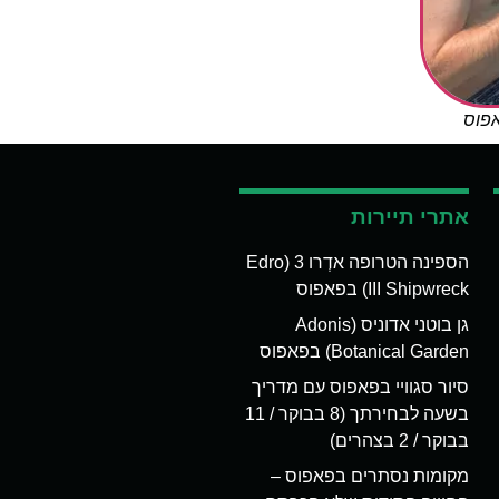
אפוס
אתרי תיירות
הספינה הטרופה אדְרו 3 (Edro
III Shipwreck) בפאפוס
גן בוטני אדוניס (Adonis
Botanical Garden) בפאפוס
סיור סגוויי בפאפוס עם מדריך
בשעה לבחירתך (8 בבוקר / 11
בבוקר / 2 בצהרים)
מקומות נסתרים בפאפוס –