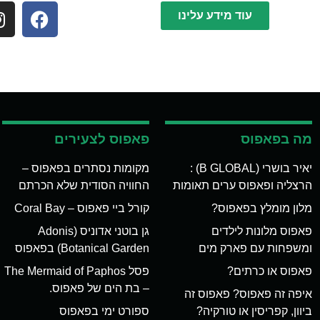
עוד מידע עלינו
מה בפאפוס
פאפוס לצעירים
יאיר בושרי (B GLOBAL) :
מקומות נסתרים בפאפוס –
הרצליה ופאפוס ערים תאומות
החוויה הסודית שלא הכרתם
מלון מומלץ בפאפוס?
קורל ביי פאפוס – Coral Bay
פאפוס מלונות לילדים
גן בוטני אדוניס (Adonis
ומשפחות עם פארק מים
Botanical Garden) בפאפוס
פאפוס או כרתים?
פסל The Mermaid of Paphos
– בת הים של פאפוס.
איפה זה פאפוס? פאפוס זה
ביוון, קפריסין או טורקיה?
ספורט ימי בפאפוס