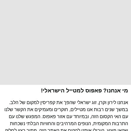
מי אנחנו? פאפוס למטייל הישראלי!
אנחנו לירון וקרן, זוג ישראלי שהפך את קפריסין למקום של הלב.
במשך שנים רבות אנו מטיילים, חוקרים ומעמיקים את הקשר שלנו
עם האי הקסום הזה, ובמיוחד עם אזור פאפוס. המפגש שלנו עם
התרבות המקומית, הנופים המרהיבים והחוויות הבלתי נשכחות
שהאי מציע, הובילו אותנו להקים את האתר הזה, מתוך רצון לחלוק