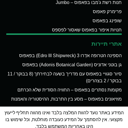
חנות רשת ג'מבו בפאפוס – Jumbo
פרימרק פאפוס
שופינג בפאפוס
חנויות איפור בפאפוס שאסור לפספס
אתרי תיירות
הספינה הטרופה אדְרו 3 (Edro III Shipwreck) בפאפוס
גן בוטני אדוניס (Adonis Botanical Garden) בפאפוס
סיור סגוויי בפאפוס עם מדריך בשעה לבחירתך (8 בבוקר / 11
בבוקר / 2 בצהרים)
מקומות נסתרים בפאפוס – החוויה הסודית שלא הכרתם
מוזיאונים בפאפוס – מסע בין התרבות, ההיסטוריה והאמנות
המידע באתר נועד להוות המלצה בלבד ואינו מהווה תחליף לייעוץ
מקצועי. אין להסתמך על המידע כעובדה מוחלטת, וכל שימוש בו
הינו באחריות המשתמש בלבד.