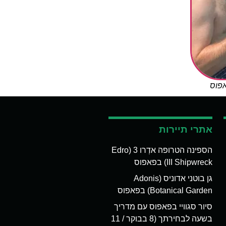
אפוס
אתרי תיירות
הספינה הטרופה אדְרו 3 (Edro
III Shipwreck) בפאפוס
גן בוטני אדוניס (Adonis
Botanical Garden) בפאפוס
סיור סגוויי בפאפוס עם מדריך
בשעה לבחירתך (8 בבוקר / 11