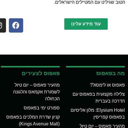
הטוב שגילינו עם המטיילים הישראלים.
עוד מידע עלינו
מה בפאפוס
פאפוס לצעירים
פאפוס או לימסול?
מהעיר פאפוס – יום טיול
לשמורת אקמאס והלגונה
צלילה מקצועית בפאפוס עם
הכחולה
הדרכה בעברית
ספורט ימי בפאפוס
Elysium Hotel: מלון אליסיום
בפאפוס קפריסין
קניון שדרת המלכים בפאפוס
(Kings Avenue Mall)
מהעיר פאפוס – יום טיול