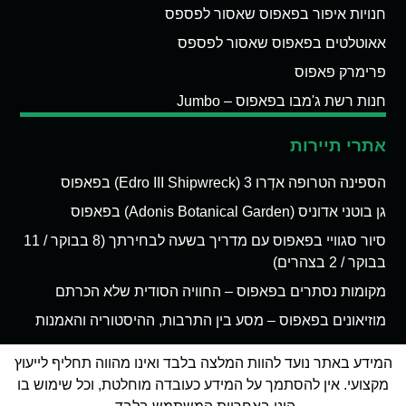
חנויות איפור בפאפוס שאסור לפספס
אאוטלטים בפאפוס שאסור לפספס
פרימרק פאפוס
חנות רשת ג'מבו בפאפוס – Jumbo
אתרי תיירות
הספינה הטרופה אדְרו 3 (Edro III Shipwreck) בפאפוס
גן בוטני אדוניס (Adonis Botanical Garden) בפאפוס
סיור סגוויי בפאפוס עם מדריך בשעה לבחירתך (8 בבוקר / 11
בבוקר / 2 בצהרים)
מקומות נסתרים בפאפוס – החוויה הסודית שלא הכרתם
מוזיאונים בפאפוס – מסע בין התרבות, ההיסטוריה והאמנות
המידע באתר נועד להוות המלצה בלבד ואינו מהווה תחליף לייעוץ
מקצועי. אין להסתמך על המידע כעובדה מוחלטת, וכל שימוש בו