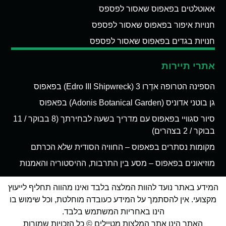
אאוטלטים בפאפוס שאסור לפספס
חנויות איפור בפאפוס שאסור לפספס
חנויות בגדים בפאפוס שאסור לפספס
אתרי תיירות
הספינה הטרופה אדְרו 3 (Edro III Shipwreck) בפאפוס
גן בוטני אדוניס (Adonis Botanical Garden) בפאפוס
סיור סגוויי בפאפוס עם מדריך בשעה לבחירתך (8 בבוקר / 11
בבוקר / 2 בצהרים)
מקומות נסתרים בפאפוס – החוויה הסודית שלא הכרתם
מוזיאונים בפאפוס – מסע בין התרבות, ההיסטוריה והאמנות
המידע באתר נועד להוות המלצה בלבד ואינו מהווה תחליף לייעוץ
מקצועי. אין להסתמך על המידע כעובדה מוחלטת, וכל שימוש בו
הינו באחריות המשתמש בלבד.
האתר הינו אתר המלצות מטיילים © כל הזכויות שמורות