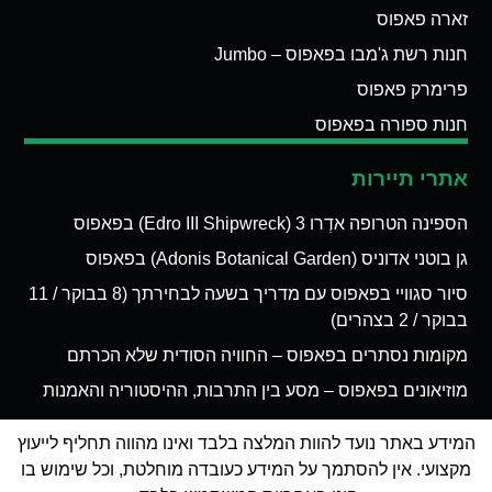
זארה פאפוס
חנות רשת ג'מבו בפאפוס – Jumbo
פרימרק פאפוס
חנות ספורה בפאפוס
אתרי תיירות
הספינה הטרופה אדְרו 3 (Edro III Shipwreck) בפאפוס
גן בוטני אדוניס (Adonis Botanical Garden) בפאפוס
סיור סגוויי בפאפוס עם מדריך בשעה לבחירתך (8 בבוקר / 11
בבוקר / 2 בצהרים)
מקומות נסתרים בפאפוס – החוויה הסודית שלא הכרתם
מוזיאונים בפאפוס – מסע בין התרבות, ההיסטוריה והאמנות
המידע באתר נועד להוות המלצה בלבד ואינו מהווה תחליף לייעוץ
מקצועי. אין להסתמך על המידע כעובדה מוחלטת, וכל שימוש בו