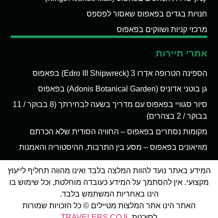
חנויות בגדים בפאפוס שאסור לפספס
מרכזי קניות ושווקים בפאפוס
אתרי תיירות
הספינה הטרופה אדְרו 3 (Edro III Shipwreck) בפאפוס
גן בוטני אדוניס (Adonis Botanical Garden) בפאפוס
סיור סגוויי בפאפוס עם מדריך בשעה לבחירתך (8 בבוקר / 11
בבוקר / 2 בצהרים)
מקומות נסתרים בפאפוס – החוויה הסודית שלא הכרתם
מוזיאונים בפאפוס – מסע בין התרבות, ההיסטוריה והאמנות
המידע באתר נועד להוות המלצה בלבד ואינו מהווה תחליף לייעוץ
מקצועי. אין להסתמך על המידע כעובדה מוחלטת, וכל שימוש בו
הינו באחריות המשתמש בלבד.
האתר הינו אתר המלצות מטיילים © כל הזכויות שמורות
לסוכנות
TRAVELERS.CO.IL