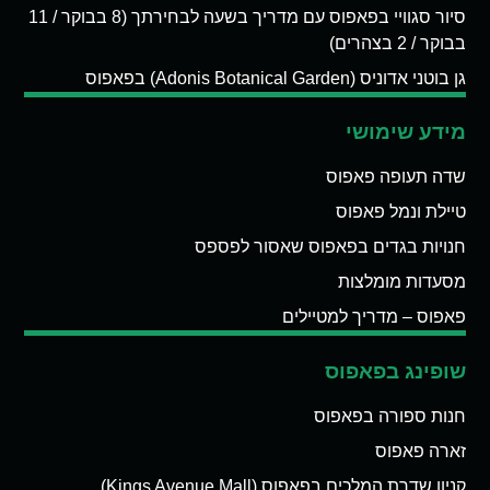
סיור סגוויי בפאפוס עם מדריך בשעה לבחירתך (8 בבוקר / 11
בבוקר / 2 בצהרים)
גן בוטני אדוניס (Adonis Botanical Garden) בפאפוס
מידע שימושי
שדה תעופה פאפוס
טיילת ונמל פאפוס
חנויות בגדים בפאפוס שאסור לפספס
מסעדות מומלצות
פאפוס – מדריך למטיילים
שופינג בפאפוס
חנות ספורה בפאפוס
זארה פאפוס
קניון שדרת המלכים בפאפוס (Kings Avenue Mall)