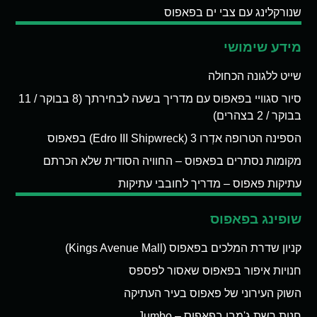
שנורקלינג עם צבי ים בפאפוס
מידע שימושי
שייט ללגונה הכחולה
סיור סגוויי בפאפוס עם מדריך בשעה לבחירתך (8 בבוקר / 11
בבוקר / 2 בצהרים)
הספינה הטרופה אדְרו 3 (Edro III Shipwreck) בפאפוס
מקומות נסתרים בפאפוס – החוויה הסודית שלא הכרתם
עתיקות פאפוס – מדריך לחובבי עתיקות
שופינג בפאפוס
קניון שדרת המלכים בפאפוס (Kings Avenue Mall)
חנויות איפור בפאפוס שאסור לפספס
השוק העירוני של פאפוס בעיר העתיקה
חנות רשת ג'מבו בפאפוס – Jumbo