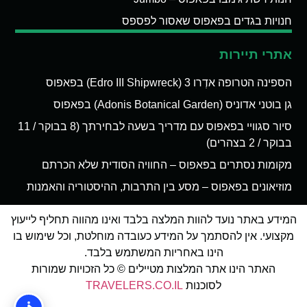
חנויות בגדים בפאפוס שאסור לפספס
אתרי תיירות
הספינה הטרופה אדְרו 3 (Edro III Shipwreck) בפאפוס
גן בוטני אדוניס (Adonis Botanical Garden) בפאפוס
סיור סגוויי בפאפוס עם מדריך בשעה לבחירתך (8 בבוקר / 11
בבוקר / 2 בצהרים)
מקומות נסתרים בפאפוס – החוויה הסודית שלא הכרתם
מוזיאונים בפאפוס – מסע בין התרבות, ההיסטוריה והאמנות
המידע באתר נועד להוות המלצה בלבד ואינו מהווה תחליף לייעוץ
מקצועי. אין להסתמך על המידע כעובדה מוחלטת, וכל שימוש בו
הינו באחריות המשתמש בלבד.
האתר הינו אתר המלצות מטיילים © כל הזכויות שמורות
לסוכנות
TRAVELERS.CO.IL