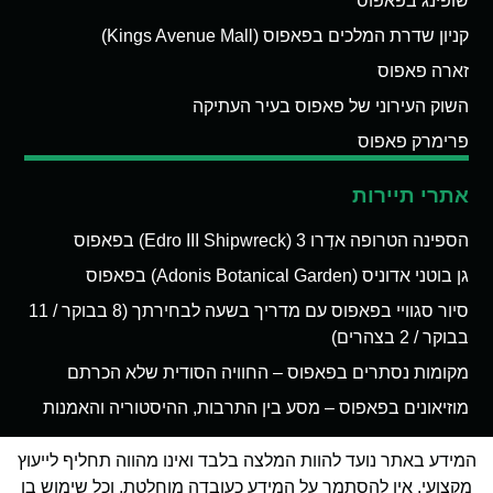
שופינג בפאפוס
קניון שדרת המלכים בפאפוס (Kings Avenue Mall)
זארה פאפוס
השוק העירוני של פאפוס בעיר העתיקה
פרימרק פאפוס
אתרי תיירות
הספינה הטרופה אדְרו 3 (Edro III Shipwreck) בפאפוס
גן בוטני אדוניס (Adonis Botanical Garden) בפאפוס
סיור סגוויי בפאפוס עם מדריך בשעה לבחירתך (8 בבוקר / 11
בבוקר / 2 בצהרים)
מקומות נסתרים בפאפוס – החוויה הסודית שלא הכרתם
מוזיאונים בפאפוס – מסע בין התרבות, ההיסטוריה והאמנות
המידע באתר נועד להוות המלצה בלבד ואינו מהווה תחליף לייעוץ
מקצועי. אין להסתמך על המידע כעובדה מוחלטת, וכל שימוש בו