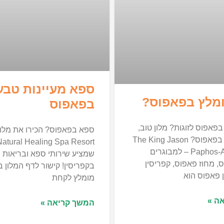
ספא מעיינות טבע
ומלץ בפאפוס?
בפאפוס
בפאפוס לזוגות? מלון טוב,
שווה, מפנק בפאפוס? The King Jason
Natural Healing Spa Resort
Paphos-Adults Only – למבוגרים
שמציע שירותי ספא ובריאות ה
, מחוז פאפוס, קפריסין
בקפריסין! קישור לדף המלון בב
ן פאפוס הוא
מומלץ לקחת
ה »
המשך קריאה »