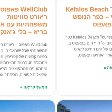
Kefalos Beach T
WellClub פאפו
Village – כפר הנופש
ריזורט סוויטות
פאפוס
משפחתיות עם או
בריא – בלי ג'אנק 
🏖️ Kefalos Beach Tourist Village כפר
קסום על חוף הים בפאפוס בין
WellClub פאפוס – ריזורט
ם של הים התיכון לשקט
המשפחתי שכל ישראלי חייב ל
העיר העתיקה פאפוס,
בפינה קסומה של קפריסין, ה
מהמולת הטברנות התיירותיות
ה »
ומהמזנונים המתפוצצים בצ'י
ושניצלים קפואים, מסתתר א
המשך קריאה »