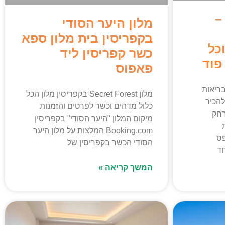
ס –
מלון היער הסודי
בקפריסין בית מלון ספא
כל
כשר קפריסין ליד
פוד
פאפוס
 הבריאות
מלון Secret Forest בקפריסין מלון הכל
הכיר
כלול מדהים וכשר לפרטים והזמנות
רחק
מיקום המלון "היער הסודי" בקפריסין
Booking.com המלצות על מלון היער
פס
הסודי הכשר בקפריסין של
חד
המשך קריאה »