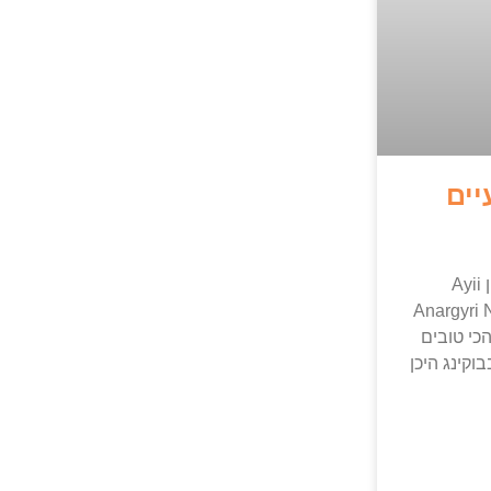
יים
ספא בפאפוס? הכירו את מלון Ayii
Anargyri 
כי טובים
וקינג היכן